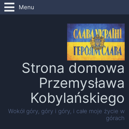
Start
O mnie
Dydaktyka
Strona domowa
Badania
Przemysława
Kontakt
Kobylańskiego
Forum
Wokół góry, góry i góry, i całe moje życie w
górach