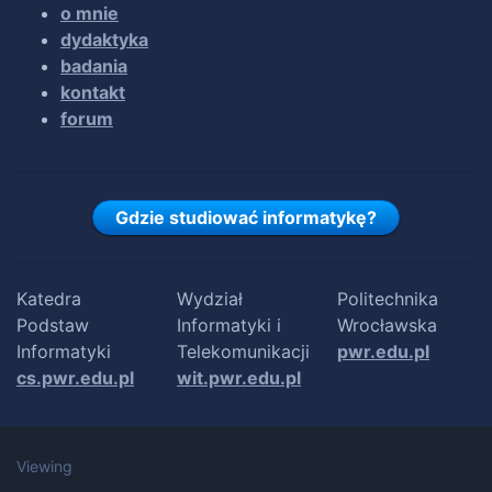
o mnie
dydaktyka
badania
kontakt
forum
Gdzie studiować informatykę?
Katedra
Wydział
Politechnika
Podstaw
Informatyki i
Wrocławska
Informatyki
Telekomunikacji
pwr.edu.pl
cs.pwr.edu.pl
wit.pwr.edu.pl