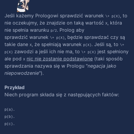
Jeśli każemy Prologowi sprawdzić warunek
, to
\+ p(X)
nie oczekujmy, że znajdzie on taką wartość
, która
X
nie spełnia warunku
. Prolog aby
p/2
sprawdzić warunek
, będzie sprawdzać czy są
\+ p(X)
takie dane
, że spełniają warunek
. Jeśli są, to
X
p(X)
\+
zawodzi a jeśli ich nie ma, to
jest spełniony
p(X)
\+ p(X)
ale pod
nic nie zostanie podstawione
(taki sposób
X
sprawdzania nazywa się w Prologu "
negacja jako
niepowodzenie
").
Przykład
Niech program składa się z następujących faktów:
p(a).
p(b).
p(c).