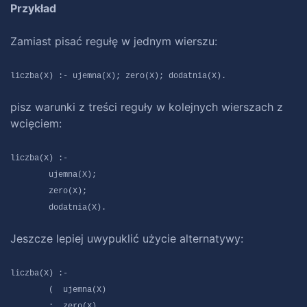
Przykład
Zamiast pisać regułę w jednym wierszu:
liczba(X) :- ujemna(X); zero(X); dodatnia(X).
pisz warunki z treści reguły w kolejnych wierszach z
wcięciem:
liczba(X) :-
ujemna(X);
zero(X);
dodatnia(X).
Jeszcze lepiej uwypuklić użycie alternatywy:
liczba(X) :-
( ujemna(X)
; zero(X)