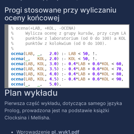
Progi stosowane przy wyliczaniu
oceny końcowej
% ocena(+LAB, +KOL, -OCENA)
%     Wylicza ocenę z grupy kursów, przy czym LAB j
%     punktów z laboratorium (od 0 do 100) a KOL je
%     punktów z kolokwium (od 0 do 100).
%
ocena
(
LAB
, 
_
,   
2
.
0
) :- 
LAB
<
50
ocena
(
_
,   
KOL
, 
2
.
0
) :- 
KOL
<
50
ocena
(
LAB
, 
KOL
, 
3
.
0
) :- 
0
.
4
*
LAB
+
0
.
6
*
KOL
<
60
ocena
(
LAB
, 
KOL
, 
3
.
5
) :- 
0
.
4
*
LAB
+
0
.
6
*
KOL
<
70
ocena
(
LAB
, 
KOL
, 
4
.
0
) :- 
0
.
4
*
LAB
+
0
.
6
*
KOL
<
80
ocena
(
LAB
, 
KOL
, 
4
.
5
) :- 
0
.
4
*
LAB
+
0
.
6
*
KOL
<
90
ocena
(
_
,   
_
,   
5
.
0
Plan wykładu
Pierwsza część wykładu, dotycząca samego języka
Prolog, prowadzona jest na podstawie książki
Clocksina i Mellisha.
Wprowadzenie
pl_wyk1.pdf