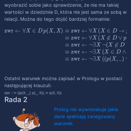
wyobrazić sobie jako sprawdzenie, że nie ma takiej
wartości w dziedzinie D, która nie jest sama ze sobą w
relacji. Można do tego dojść bardziej formalnie:
zwr
←
∀
X
∈
D
p
(
X
,
X
)
≡
zwr
←
∀
X
(
X
∈
D
→
p
(
X
,
X
)
)
≡
zw
Ostatni warunek można zapisać w Prologu w postaci
następującej klauzuli:
zwr :- \+ ((p(X, _); p(_, X)), \+ p(X, X)).
Rada 2
Prolog nie wywnioskuje jakie
dane spełniają zanegowany
warunek.