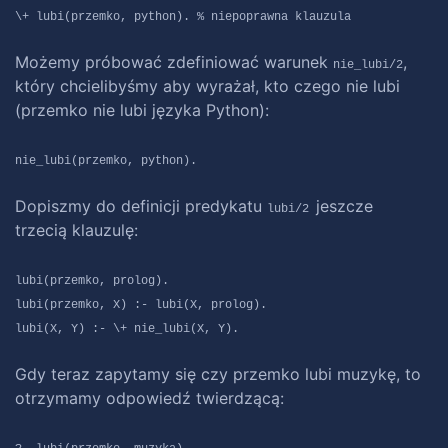
\+ lubi(przemko, python). % niepoprawna klauzula
Możemy próbować zdefiniować warunek
,
nie_lubi/2
który chcielibyśmy aby wyrażał, kto czego nie lubi
(przemko nie lubi języka Python):
nie_lubi(przemko, python).
Dopiszmy do definicji predykatu
jeszcze
lubi/2
trzecią klauzulę:
lubi(przemko, prolog).
lubi(przemko, X) :- lubi(X, prolog).
lubi(X, Y) :- \+ nie_lubi(X, Y).
Gdy teraz zapytamy się czy przemko lubi muzykę, to
otrzymamy odpowiedź twierdzącą: