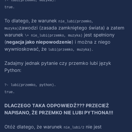
?- lubi(przemko, muzyka).
true.
To dlatego, że warunek
nie_lubi(przemko,
zawodzi (zasada zamkniętego świata) a zatem
muzyka)
warunek
jest spełniony
\+ nie_lubi(przemko, muzyka)
(
negacja jako niepowodzenie
) i można z niego
wywnioskować, że
lubi(przemko, muzyka).
Zadajmy jednak pytanie czy przemko lubi język
Python:
?- lubi(przemko, python).
true.
DLACZEGO TAKA ODPOWIEDŹ??? PRZECIEŻ
NAPISANO, ŻE PRZEMKO NIE LUBI PYTHONA!!!
Otóż dlatego, że warunek
nie jest
nie_lubi/2