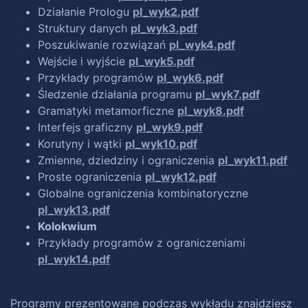
Działanie Prologu
pl_wyk2.pdf
Struktury danych
pl_wyk3.pdf
Poszukiwanie rozwiązań
pl_wyk4.pdf
Wejście i wyjście
pl_wyk5.pdf
Przykłady programów
pl_wyk6.pdf
Śledzenie działania programu
pl_wyk7.pdf
Gramatyki metamorficzne
pl_wyk8.pdf
Interfejs graficzny
pl_wyk9.pdf
Korutyny i wątki
pl_wyk10.pdf
Zmienne, dziedziny i ograniczenia
pl_wyk11.pdf
Proste ograniczenia
pl_wyk12.pdf
Globalne ograniczenia kombinatoryczne
pl_wyk13.pdf
Kolokwium
Przykłady programów z ograniczeniami
pl_wyk14.pdf
Programy prezentowane podczas wykładu znajdziesz