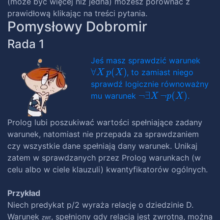
(może być więcej niż jedna) możesz porównać z
prawidłową klikając na treści pytania.
Pomysłowy Dobromir
Rada 1
Jeś masz sprawdzić warunek
∀
X
p
(
X
)
, to zamiast niego
sprawdź logicznie równoważny
¬
∃
X
¬
p
(
X
)
mu warunek
.
Prolog lubi poszukiwać wartości spełniające zadany
warunek, natomiast nie przepada za sprawdzaniem
czy wszystkie dane spełniają dany warunek. Unikaj
zatem w sprawdzanych przez Prolog warunkach (w
celu albo w ciele klauzuli) kwantyfikatorów ogólnych.
Przykład
Niech predykat p/2 wyraża relację o dziedzinie D.
Warunek
, spełniony gdy relacja jest zwrotna, można
zwr