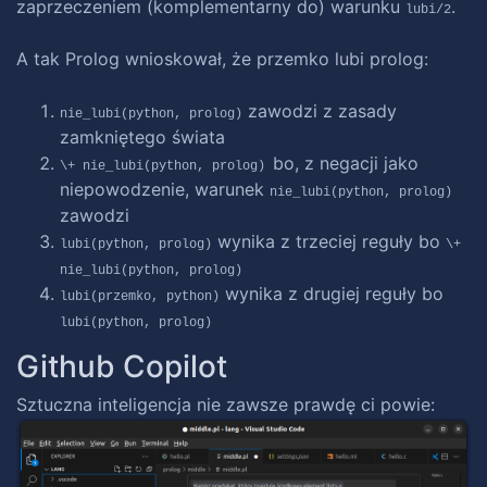
zaprzeczeniem (komplementarny do) warunku
.
lubi/2
A tak Prolog wnioskował, że przemko lubi prolog:
zawodzi z zasady
nie_lubi(python, prolog)
zamkniętego świata
bo, z negacji jako
\+ nie_lubi(python, prolog)
niepowodzenie, warunek
nie_lubi(python, prolog)
zawodzi
wynika z trzeciej reguły bo
lubi(python, prolog)
\+
nie_lubi(python, prolog)
wynika z drugiej reguły bo
lubi(przemko, python)
lubi(python, prolog)
Github Copilot
Sztuczna inteligencja nie zawsze prawdę ci powie: