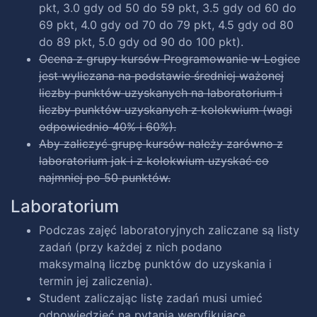
pkt, 3.0 gdy od 50 do 59 pkt, 3.5 gdy od 60 do
69 pkt, 4.0 gdy od 70 do 79 pkt, 4.5 gdy od 80
do 89 pkt, 5.0 gdy od 90 do 100 pkt).
Ocena z grupy kursów Programowanie w Logice
jest wyliczana na podstawie średniej ważonej
liczby punktów uzyskanych na laboratorium i
liczby punktów uzyskanych z kolokwium (wagi
odpowiednio 40% i 60%).
Aby zaliczyć grupę kursów należy zarówno z
laboratorium jak i z kolokwium uzyskać co
najmniej po 50 punktów.
Laboratorium
Podczas zajęć laboratoryjnych zaliczane są listy
zadań (przy każdej z nich podano
maksymalną liczbę punktów do uzyskania i
termin jej zaliczenia).
Student zaliczając listę zadań musi umieć
odpowiedzieć na pytania weryfikujące