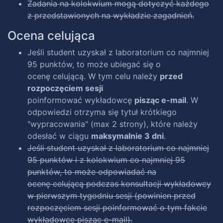
Zadania na kolokwium mogą dotyczyć każdego
z przedstawionych na wykładzie zagadnień.
Ocena celująca
Jeśli student uzyskał z laboratorium co najmniej
95 punktów, to może ubiegać się o
ocenę celującą. W tym celu należy
przed
rozpoczęciem sesji
poinformować wykładowcę
pisząc e-mail
. W
odpowiedzi otrzyma się tytuł krótkiego
"wypracowania" (max 2 strony), które należy
odesłać w ciągu
maksymalnie 3 dni
.
Jeśli student uzyskał z laboratorium co najmniej
95 punktów i z kolokwium co najmniej 95
punktów, to może odpowiadać na
ocenę celującą podczas konsultacji wykładowcy
w pierwszym tygodniu sesji (powinien przed
rozpoczęciem sesji poinformować o tym fakcie
wykładowcę pisząc e-mail).