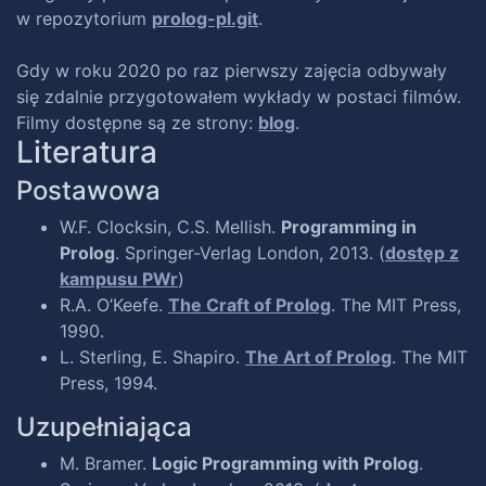
w repozytorium
prolog-pl.git
.
Gdy w roku 2020 po raz pierwszy zajęcia odbywały
się zdalnie przygotowałem wykłady w postaci filmów.
Filmy dostępne są ze strony:
blog
.
Literatura
Postawowa
W.F. Clocksin, C.S. Mellish.
Programming in
Prolog
. Springer-Verlag London, 2013. (
dostęp z
kampusu PWr
)
R.A. O’Keefe.
The Craft of Prolog
. The MIT Press,
1990.
L. Sterling, E. Shapiro.
The Art of Prolog
. The MIT
Press, 1994.
Uzupełniająca
M. Bramer.
Logic Programming with Prolog
.