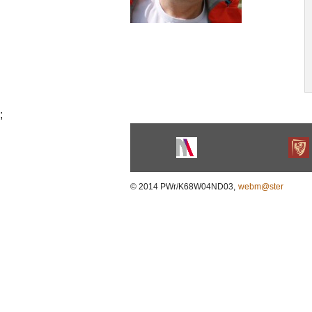
;
© 2014 PWr/K68W04ND03,
webm@ster