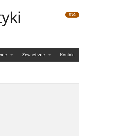
yki
ENG
Inne
Zewnętrzne
Kontakt
Komisje
Postępowanie profesorskie
Linki
Archiwum
Login