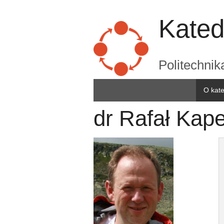
Kated
Politechni
O kat
dr Rafał Kap