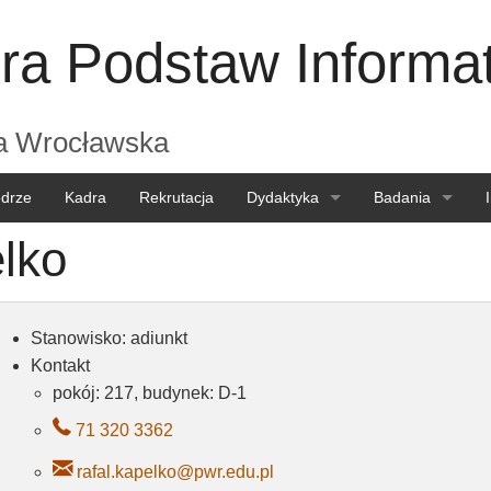
ra Podstaw Informat
ka Wrocławska
edrze
Kadra
Rekrutacja
Dydaktyka
Badania
elko
Dla studentów
Seminaria
Dla kandydatów
Projekty
Stanowisko: adiunkt
Dla kadry
Konferencje
Kontakt
pokój: 217, budynek: D-1
71 320 3362
rafal.kapelko@pwr.edu.pl